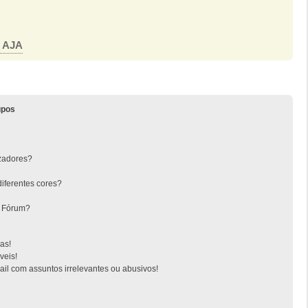
o AJA
upos
zadores?
iferentes cores?
o Fórum?
as!
veis!
l com assuntos irrelevantes ou abusivos!