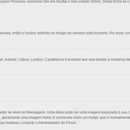
urações Pessoais, selecione Sim em Ocultar o meu estado Online. Desta forma só o
rrada, então o horário definido no relógio do servidor está incorreto. Por favor, co
gh, Iceland, Lisboa, London, Casablanca é possível que seja devido à mudança de
do se veem as Mensagens. Uma delas pode ser uma imagem associada à sua classi
, geralmente uma imagem maior, é conhecida como um Avatar, que é normalmente ú
zar Avatares, contacte o Administrador do Fórum.