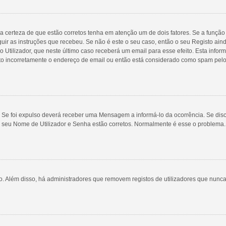
a certeza de que estão corretos tenha em atenção um de dois fatores. Se a função 
guir as instruções que recebeu. Se não é este o seu caso, então o seu Registo ai
rio Utilizador, que neste último caso receberá um email para esse efeito. Esta inf
ito incorretamente o endereço de email ou então está considerado como spam pelo
 Se foi expulso deverá receber uma Mensagem a informá-lo da ocorrência. Se disco
o seu Nome de Utilizador e Senha estão corretos. Normalmente é esse o problema
ivo. Além disso, há administradores que removem registos de utilizadores que n