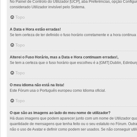
No Painel de Controlo do Utilizador [UCP], aba Preferências, opção Config
considerado Utilizador invisível pelo Sistema.
Topo
A Data e Hora estão erradas!
Se tem certeza de ter definido o fuso horário corretamente e a hora continua e
Topo
Alterei o Fuso Horário, mas a Data e Hora continuam erradas!,
Se tem a certeza que o fuso horário que escolheu é a [GMT] Dublin, Edinbur
Topo
O meu idioma não está na lista!
Este Fórum usa o Português europeu como Idioma oficial.
Topo
O que são as imagens ao lado do meu nome de utilizador?
Há duas imagens que podem aparecer junto com um nome de Utilizador quan
quantidade de mensagens que tenha feito ou o seu estatuto no Fórum. Outra
não o uso de Avatar e definir como podem ser usados. Se não conseguir utili