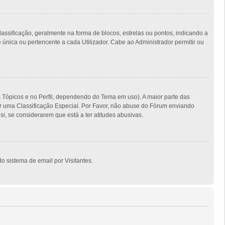
ficação, geralmente na forma de blocos, estrelas ou pontos, indicando a
nica ou pertencente a cada Utilizador. Cabe ao Administrador permitir ou
s Tópicos e no Perfil, dependendo do Tema em uso). A maior parte das
er uma Classificação Especial. Por Favor, não abuse do Fórum enviando
, se considerarem que está a ter atitudes abusivas.
o sistema de email por Visitantes.