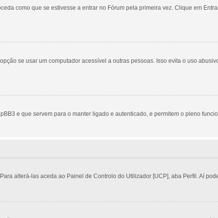
eda como que se estivesse a entrar no Fórum pela primeira vez. Clique em Entrar
ção se usar um computador acessível a outras pessoas. Isso evita o uso abusivo 
pBB3 e que servem para o manter ligado e autenticado, e permitem o pleno funci
a alterá-las aceda ao Painel de Controlo do Utilizador [UCP], aba Perfil. Aí pode