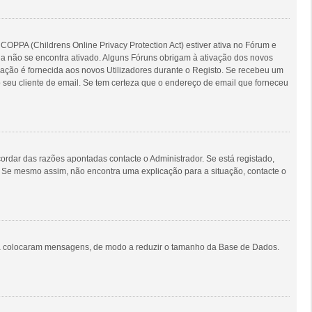
COPPA (Childrens Online Privacy Protection Act) estiver ativa no Fórum e
nda não se encontra ativado. Alguns Fóruns obrigam à ativação dos novos
ormação é fornecida aos novos Utilizadores durante o Registo. Se recebeu um
 seu cliente de email. Se tem certeza que o endereço de email que forneceu
rdar das razões apontadas contacte o Administrador. Se está registado,
. Se mesmo assim, não encontra uma explicação para a situação, contacte o
unca colocaram mensagens, de modo a reduzir o tamanho da Base de Dados.