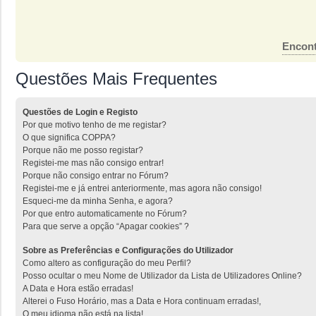
Encont
Questões Mais Frequentes
Questões de Login e Registo
Por que motivo tenho de me registar?
O que significa COPPA?
Porque não me posso registar?
Registei-me mas não consigo entrar!
Porque não consigo entrar no Fórum?
Registei-me e já entrei anteriormente, mas agora não consigo!
Esqueci-me da minha Senha, e agora?
Por que entro automaticamente no Fórum?
Para que serve a opção “Apagar cookies” ?
Sobre as Preferências e Configurações do Utilizador
Como altero as configuração do meu Perfil?
Posso ocultar o meu Nome de Utilizador da Lista de Utilizadores Online?
A Data e Hora estão erradas!
Alterei o Fuso Horário, mas a Data e Hora continuam erradas!,
O meu idioma não está na lista!