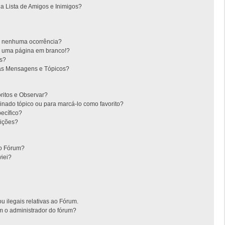
 Lista de Amigos e Inimigos?
m nenhuma ocorrência?
m uma página em branco!?
es?
as Mensagens e Tópicos?
oritos e Observar?
nado tópico ou para marcá-lo como favorito?
ecífico?
ições?
no Fórum?
iei?
u ilegais relativas ao Fórum.
m o administrador do fórum?