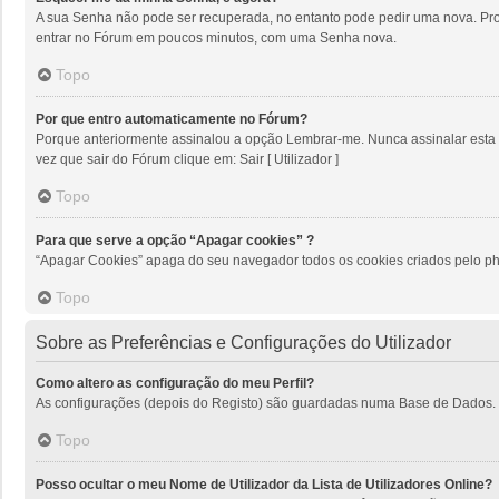
A sua Senha não pode ser recuperada, no entanto pode pedir uma nova. Proc
entrar no Fórum em poucos minutos, com uma Senha nova.
Topo
Por que entro automaticamente no Fórum?
Porque anteriormente assinalou a opção Lembrar-me. Nunca assinalar esta op
vez que sair do Fórum clique em: Sair [ Utilizador ]
Topo
Para que serve a opção “Apagar cookies” ?
“Apagar Cookies” apaga do seu navegador todos os cookies criados pelo ph
Topo
Sobre as Preferências e Configurações do Utilizador
Como altero as configuração do meu Perfil?
As configurações (depois do Registo) são guardadas numa Base de Dados. Par
Topo
Posso ocultar o meu Nome de Utilizador da Lista de Utilizadores Online?