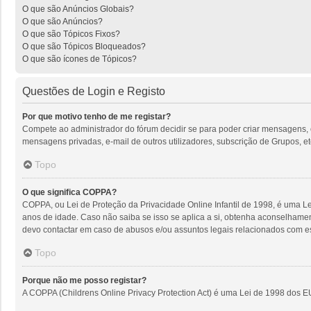
O que são Anúncios Globais?
O que são Anúncios?
O que são Tópicos Fixos?
O que são Tópicos Bloqueados?
O que são ícones de Tópicos?
Questões de Login e Registo
Por que motivo tenho de me registar?
Compete ao administrador do fórum decidir se para poder criar mensagens, o r
mensagens privadas, e-mail de outros utilizadores, subscrição de Grupos, et
Topo
O que significa COPPA?
COPPA, ou Lei de Proteção da Privacidade Online Infantil de 1998, é uma 
anos de idade. Caso não saiba se isso se aplica a si, obtenha aconselhame
devo contactar em caso de abusos e/ou assuntos legais relacionados com es
Topo
Porque não me posso registar?
A COPPA (Childrens Online Privacy Protection Act) é uma Lei de 1998 dos E