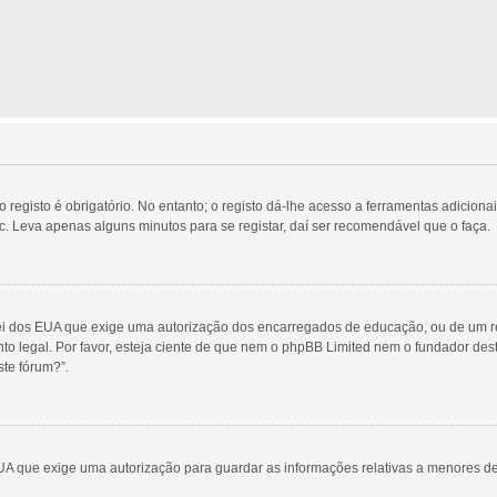
egisto é obrigatório. No entanto; o registo dá-lhe acesso a ferramentas adicionai
c. Leva apenas alguns minutos para se registar, daí ser recomendável que o faça.
Lei dos EUA que exige uma autorização dos encarregados de educação, ou de um re
nto legal. Por favor, esteja ciente de que nem o phpBB Limited nem o fundador d
te fórum?”.
UA que exige uma autorização para guardar as informações relativas a menores d