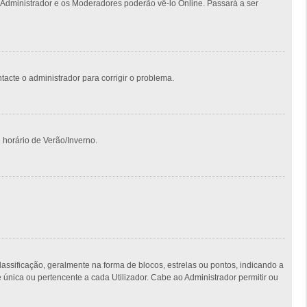
 Administrador e os Moderadores poderão vê-lo Online. Passará a ser
ntacte o administrador para corrigir o problema.
 horário de Verão/Inverno.
ficação, geralmente na forma de blocos, estrelas ou pontos, indicando a
nica ou pertencente a cada Utilizador. Cabe ao Administrador permitir ou