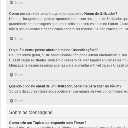
Topo
Como posso exibir uma Imagem junto ao meu Nome de Utilizador?
Há duas imagens que podem aparecer junto com um nome de Utilizador quan
quantidade de mensagens que tenha feito ou o seu estatuto no Fórum. Outra
não o uso de Avatar e definir como podem ser usados. Se não conseguir utili
Topo
O que é e como posso alterar a minha Classificação??
De uma forma geral, o Utilizador Normal não pode alterar diretamente a sua
Classificação existentes, indicam o Número de Mensagens enviadas ou indic
Mensagens desnecessárias apenas para aumentar o Nível da sua Classificaçã
Topo
Quando clico no email de um Utilizador, pede-me para ligar no fórum?!
Só os Utilizadores Registados podem enviar emails através do formulário excl
Topo
Sobre as Mensagens
Como crio um Tópico ou respondo num Fórum?
Isso é fácil, clique no botão Novo Tópico ou Responder. Estes botões só são 