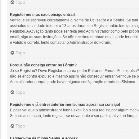
Topo
Registei-me mas não consigo entrar!
Verifique se escreveu corretamente o Nome de Utilizador e a Senha. Se tem 
assinalou uma idade inferior a 13 anos durante o Registo, então tem que se
Registos. A Ativação tanto pode ser feita pelo Administrador como pelo próp
email, siga as suas instruções. Se não recebeu nenhum email pode ter escr
é válido e correto, tente contactar o Administrador do Fórum.
Topo
Porque não consigo entrar no Fórum?
Já se Registou? Deve Registar-se para poder Entrar no Fórum. Foi expulso?
não se encontra expulso e mesmo assim não conseguir entrar, verifique se 
Administrador porque pode haver alguma configuração errada no Sistema.
Topo
Registei-me e já entrei anteriormente, mas agora não consigo!
É possível que o administrador tenha excluído o seu registo por algum mot
Se isso aconteceu, tente registar-se novamente e ser participativo no fórum.
Topo
Esqueci-me da minha Senha, e agora?