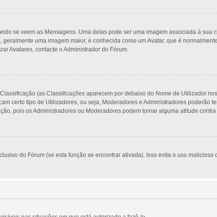
do se veem as Mensagens. Uma delas pode ser uma imagem associada à sua classi
, geralmente uma imagem maior, é conhecida como um Avatar, que é normalmente ú
zar Avatares, contacte o Administrador do Fórum.
 Classificação (as Classificações aparecem por debaixo do Nome de Utilizador no
am certo tipo de Utilizadores, ou seja, Moderadores e Administradores poderão t
o, pois os Administradores ou Moderadores podem tomar alguma atitude contra si
usivo do Fórum (se esta função se encontrar ativada). Isso evita o uso malicioso d
visíveis nas situações em que está autorizado a fazê-lo.