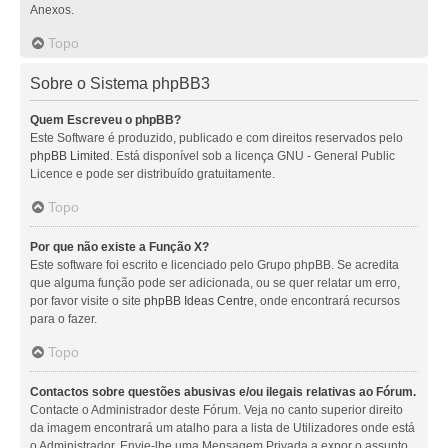
Anexos.
Topo
Sobre o Sistema phpBB3
Quem Escreveu o phpBB?
Este Software é produzido, publicado e com direitos reservados pelo
phpBB Limited
. Está disponível sob a licença GNU - General Public
Licence e pode ser distribuído gratuitamente.
Topo
Por que não existe a Função X?
Este software foi escrito e licenciado pelo Grupo phpBB. Se acredita
que alguma função pode ser adicionada, ou se quer relatar um erro,
por favor visite o site
phpBB Ideas Centre
, onde encontrará recursos
para o fazer.
Topo
Contactos sobre questões abusivas e/ou ilegais relativas ao Fórum.
Contacte o Administrador deste Fórum. Veja no canto superior direito
da imagem encontrará um atalho para a lista de Utilizadores onde está
o Administrador. Envie-lhe uma Mensagem Privada a expor o assunto.