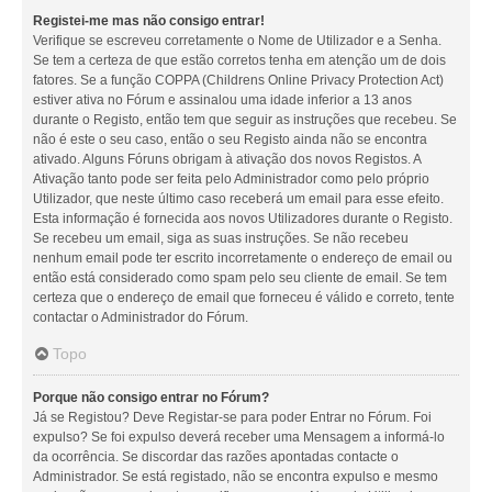
Registei-me mas não consigo entrar!
Verifique se escreveu corretamente o Nome de Utilizador e a Senha.
Se tem a certeza de que estão corretos tenha em atenção um de dois
fatores. Se a função COPPA (Childrens Online Privacy Protection Act)
estiver ativa no Fórum e assinalou uma idade inferior a 13 anos
durante o Registo, então tem que seguir as instruções que recebeu. Se
não é este o seu caso, então o seu Registo ainda não se encontra
ativado. Alguns Fóruns obrigam à ativação dos novos Registos. A
Ativação tanto pode ser feita pelo Administrador como pelo próprio
Utilizador, que neste último caso receberá um email para esse efeito.
Esta informação é fornecida aos novos Utilizadores durante o Registo.
Se recebeu um email, siga as suas instruções. Se não recebeu
nenhum email pode ter escrito incorretamente o endereço de email ou
então está considerado como spam pelo seu cliente de email. Se tem
certeza que o endereço de email que forneceu é válido e correto, tente
contactar o Administrador do Fórum.
Topo
Porque não consigo entrar no Fórum?
Já se Registou? Deve Registar-se para poder Entrar no Fórum. Foi
expulso? Se foi expulso deverá receber uma Mensagem a informá-lo
da ocorrência. Se discordar das razões apontadas contacte o
Administrador. Se está registado, não se encontra expulso e mesmo