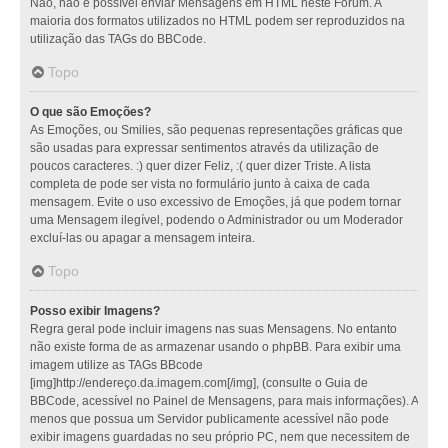
Não, não é possível enviar Mensagens em HTML neste Fórum. A
maioria dos formatos utilizados no HTML podem ser reproduzidos na
utilização das TAGs do BBCode.
Topo
O que são Emoções?
As Emoções, ou Smilies, são pequenas representações gráficas que
são usadas para expressar sentimentos através da utilização de
poucos caracteres. :) quer dizer Feliz, :( quer dizer Triste. A lista
completa de pode ser vista no formulário junto à caixa de cada
mensagem. Evite o uso excessivo de Emoções, já que podem tornar
uma Mensagem ilegível, podendo o Administrador ou um Moderador
excluí-las ou apagar a mensagem inteira.
Topo
Posso exibir Imagens?
Regra geral pode incluir imagens nas suas Mensagens. No entanto
não existe forma de as armazenar usando o phpBB. Para exibir uma
imagem utilize as TAGs BBcode
[img]http://endereço.da.imagem.com[/img], (consulte o Guia de
BBCode, acessível no Painel de Mensagens, para mais informações). A
menos que possua um Servidor publicamente acessível não pode
exibir imagens guardadas no seu próprio PC, nem que necessitem de