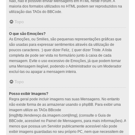
Não, não é possível enviar Mensagens em HTML neste Fórum. A
maioria dos formatos utilizados no HTML podem ser reproduzidos na
utilização das TAGs do BBCode.
Topo
O que são Emoções?
As Emoções, ou Smilies, são pequenas representações gráficas que
são usadas para expressar sentimentos através da utilização de
poucos caracteres. :) quer dizer Feliz, :( quer dizer Triste. A lista
completa de pode ser vista no formulário junto à caixa de cada
mensagem. Evite o uso excessivo de Emoções, já que podem tornar
uma Mensagem ilegível, podendo o Administrador ou um Moderador
excluí-las ou apagar a mensagem inteira.
Topo
Posso exibir Imagens?
Regra geral pode incluir imagens nas suas Mensagens. No entanto
não existe forma de as armazenar usando o phpBB. Para exibir uma
imagem utilize as TAGs BBcode
[img]http://endereço.da.imagem.com[/img], (consulte o Guia de
BBCode, acessível no Painel de Mensagens, para mais informações). A
menos que possua um Servidor publicamente acessível não pode
exibir imagens guardadas no seu próprio PC, nem que necessitem de