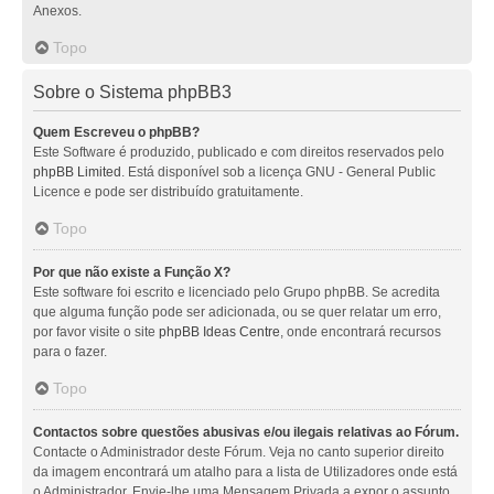
Anexos.
Topo
Sobre o Sistema phpBB3
Quem Escreveu o phpBB?
Este Software é produzido, publicado e com direitos reservados pelo
phpBB Limited
. Está disponível sob a licença GNU - General Public
Licence e pode ser distribuído gratuitamente.
Topo
Por que não existe a Função X?
Este software foi escrito e licenciado pelo Grupo phpBB. Se acredita
que alguma função pode ser adicionada, ou se quer relatar um erro,
por favor visite o site
phpBB Ideas Centre
, onde encontrará recursos
para o fazer.
Topo
Contactos sobre questões abusivas e/ou ilegais relativas ao Fórum.
Contacte o Administrador deste Fórum. Veja no canto superior direito
da imagem encontrará um atalho para a lista de Utilizadores onde está
o Administrador. Envie-lhe uma Mensagem Privada a expor o assunto.