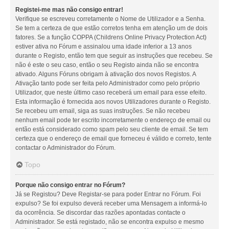
Registei-me mas não consigo entrar!
Verifique se escreveu corretamente o Nome de Utilizador e a Senha.
Se tem a certeza de que estão corretos tenha em atenção um de dois
fatores. Se a função COPPA (Childrens Online Privacy Protection Act)
estiver ativa no Fórum e assinalou uma idade inferior a 13 anos
durante o Registo, então tem que seguir as instruções que recebeu. Se
não é este o seu caso, então o seu Registo ainda não se encontra
ativado. Alguns Fóruns obrigam à ativação dos novos Registos. A
Ativação tanto pode ser feita pelo Administrador como pelo próprio
Utilizador, que neste último caso receberá um email para esse efeito.
Esta informação é fornecida aos novos Utilizadores durante o Registo.
Se recebeu um email, siga as suas instruções. Se não recebeu
nenhum email pode ter escrito incorretamente o endereço de email ou
então está considerado como spam pelo seu cliente de email. Se tem
certeza que o endereço de email que forneceu é válido e correto, tente
contactar o Administrador do Fórum.
Topo
Porque não consigo entrar no Fórum?
Já se Registou? Deve Registar-se para poder Entrar no Fórum. Foi
expulso? Se foi expulso deverá receber uma Mensagem a informá-lo
da ocorrência. Se discordar das razões apontadas contacte o
Administrador. Se está registado, não se encontra expulso e mesmo