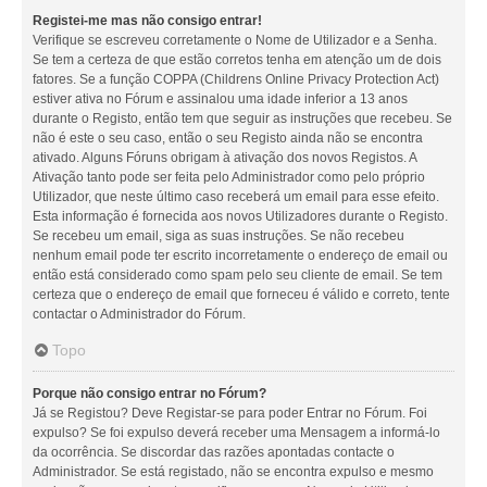
Registei-me mas não consigo entrar!
Verifique se escreveu corretamente o Nome de Utilizador e a Senha.
Se tem a certeza de que estão corretos tenha em atenção um de dois
fatores. Se a função COPPA (Childrens Online Privacy Protection Act)
estiver ativa no Fórum e assinalou uma idade inferior a 13 anos
durante o Registo, então tem que seguir as instruções que recebeu. Se
não é este o seu caso, então o seu Registo ainda não se encontra
ativado. Alguns Fóruns obrigam à ativação dos novos Registos. A
Ativação tanto pode ser feita pelo Administrador como pelo próprio
Utilizador, que neste último caso receberá um email para esse efeito.
Esta informação é fornecida aos novos Utilizadores durante o Registo.
Se recebeu um email, siga as suas instruções. Se não recebeu
nenhum email pode ter escrito incorretamente o endereço de email ou
então está considerado como spam pelo seu cliente de email. Se tem
certeza que o endereço de email que forneceu é válido e correto, tente
contactar o Administrador do Fórum.
Topo
Porque não consigo entrar no Fórum?
Já se Registou? Deve Registar-se para poder Entrar no Fórum. Foi
expulso? Se foi expulso deverá receber uma Mensagem a informá-lo
da ocorrência. Se discordar das razões apontadas contacte o
Administrador. Se está registado, não se encontra expulso e mesmo