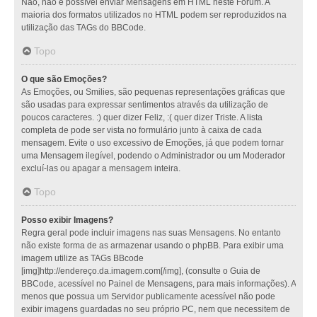
Não, não é possível enviar Mensagens em HTML neste Fórum. A
maioria dos formatos utilizados no HTML podem ser reproduzidos na
utilização das TAGs do BBCode.
Topo
O que são Emoções?
As Emoções, ou Smilies, são pequenas representações gráficas que
são usadas para expressar sentimentos através da utilização de
poucos caracteres. :) quer dizer Feliz, :( quer dizer Triste. A lista
completa de pode ser vista no formulário junto à caixa de cada
mensagem. Evite o uso excessivo de Emoções, já que podem tornar
uma Mensagem ilegível, podendo o Administrador ou um Moderador
excluí-las ou apagar a mensagem inteira.
Topo
Posso exibir Imagens?
Regra geral pode incluir imagens nas suas Mensagens. No entanto
não existe forma de as armazenar usando o phpBB. Para exibir uma
imagem utilize as TAGs BBcode
[img]http://endereço.da.imagem.com[/img], (consulte o Guia de
BBCode, acessível no Painel de Mensagens, para mais informações). A
menos que possua um Servidor publicamente acessível não pode
exibir imagens guardadas no seu próprio PC, nem que necessitem de