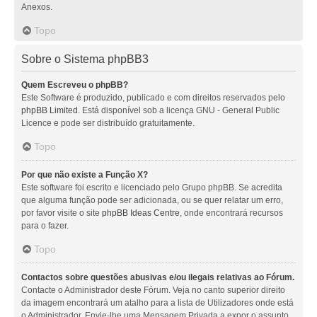
Anexos.
Topo
Sobre o Sistema phpBB3
Quem Escreveu o phpBB?
Este Software é produzido, publicado e com direitos reservados pelo
phpBB Limited
. Está disponível sob a licença GNU - General Public
Licence e pode ser distribuído gratuitamente.
Topo
Por que não existe a Função X?
Este software foi escrito e licenciado pelo Grupo phpBB. Se acredita
que alguma função pode ser adicionada, ou se quer relatar um erro,
por favor visite o site
phpBB Ideas Centre
, onde encontrará recursos
para o fazer.
Topo
Contactos sobre questões abusivas e/ou ilegais relativas ao Fórum.
Contacte o Administrador deste Fórum. Veja no canto superior direito
da imagem encontrará um atalho para a lista de Utilizadores onde está
o Administrador. Envie-lhe uma Mensagem Privada a expor o assunto.